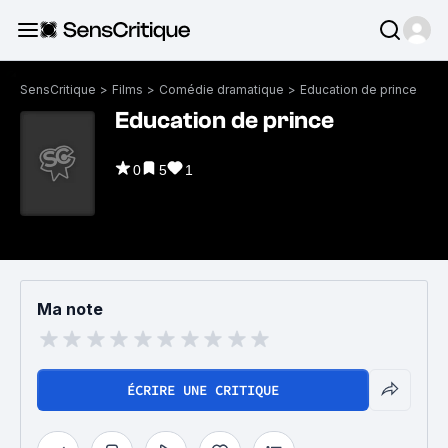
SensCritique
>
Films
>
Comédie dramatique
>
Education de prince
Education de prince
0
5
1
Ma note
ÉCRIRE UNE CRITIQUE