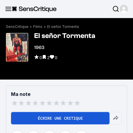
SensCritique
>
Films
>
El señor Tormenta
El señor Tormenta
1963
0
2
0
Ma note
ÉCRIRE UNE CRITIQUE