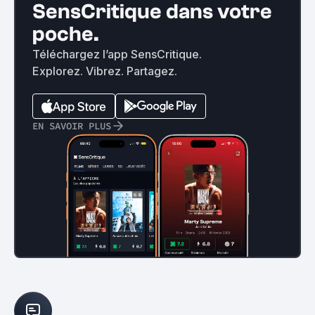
SensCritique dans votre
poche.
Téléchargez l’app SensCritique.
Explorez. Vibrez. Partagez.
EN SAVOIR PLUS