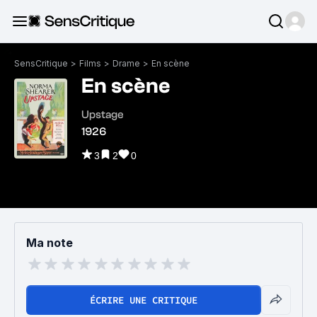
SensCritique
>
Films
>
Drame
>
En scène
En scène
Upstage
1926
3
2
0
Ma note
ÉCRIRE UNE CRITIQUE