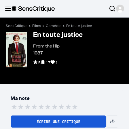
SensCritique
>
Films
>
Comédie
>
En toute justice
En toute justice
From the Hip
1987
5
17
1
Ma note
ÉCRIRE UNE CRITIQUE