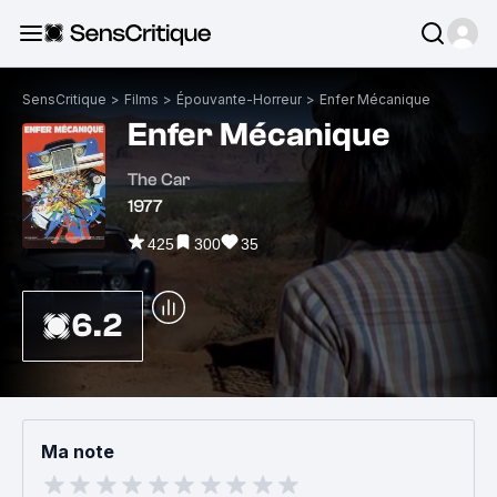
SensCritique
>
Films
>
Épouvante-Horreur
>
Enfer Mécanique
Enfer Mécanique
The Car
1977
425
300
35
6.2
Ma note