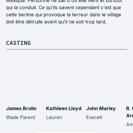
Mexique. Personne ne sait d'où elle vient et surtout
qui la conduit. Ce qu'ils savent cependant c'est que
cette berline qui provoque la terreur dans le village
doit être détruite avant qu'il ne soit trop tard.
CASTING
James Brolin
Kathleen Lloyd
John Marley
R. 
Ar
Wade Parent
Lauren
Everett
Am