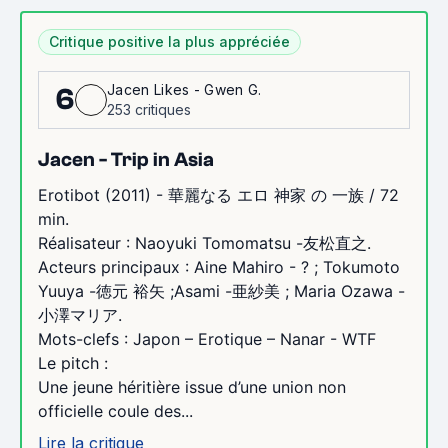
Critique positive la plus appréciée
Jacen Likes - Gwen G.
6
253 critiques
Jacen - Trip in Asia
Erotibot (2011) - 華麗なる エロ 神家 の 一族 / 72
min.
Réalisateur : Naoyuki Tomomatsu -友松直之.
Acteurs principaux : Aine Mahiro - ? ; Tokumoto
Yuuya -徳元 裕矢 ;Asami -亜紗美 ; Maria Ozawa -
小澤マリア.
Mots-clefs : Japon – Erotique – Nanar - WTF
Le pitch :
Une jeune héritière issue d’une union non
officielle coule des...
Lire la critique