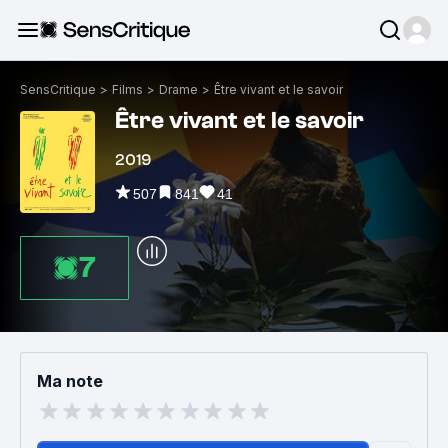
SensCritique
>
Films
>
Drame
>
Être vivant et le savoir
Être vivant et le savoir
2019
507
841
41
7
Ma note