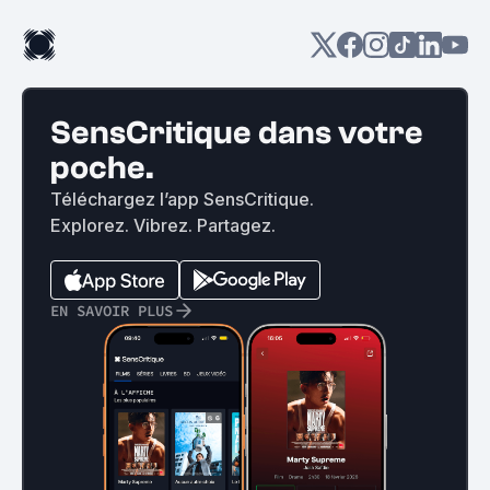
SensCritique dans votre
poche.
Téléchargez l’app SensCritique.
Explorez. Vibrez. Partagez.
EN SAVOIR PLUS