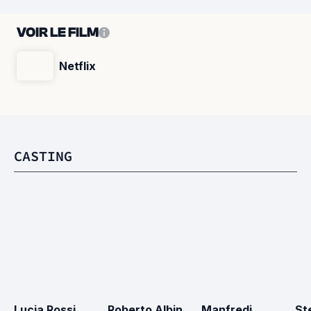
VOIR LE FILM
Netflix
CASTING
Lucia Rossi
Roberto Albin
Manfredi 
St