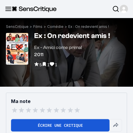
SensCritique
>
Films
>
Comédie
>
Ex : On redevient amis !
Ex : On redevient amis !
Ex - Amici come prima!
2011
5
1
1
Ma note
ÉCRIRE UNE CRITIQUE