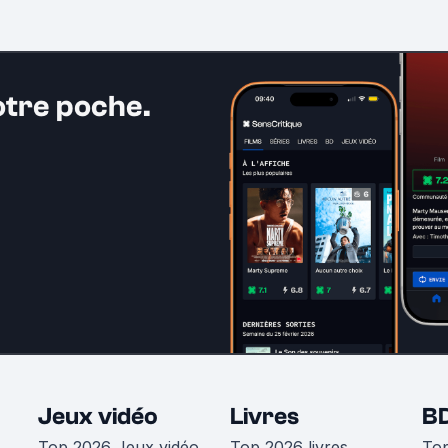
otre poche.
Jeux vidéo
Livres
B
Top 2026 Jeux vidéo
Top 2026 livres
To