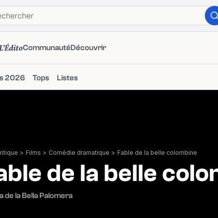
L'Édito
Communauté
Découvrir
ms 2026
Tops
Listes
itique
>
Films
>
Comédie dramatique
>
Fable de la belle colombine
able de la belle col
a de la Bella Palomera