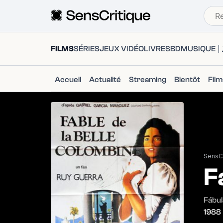
FILMS
SÉRIES
JEUX VIDÉO
LIVRES
BD
MUSIQUE
Accueil
Actualité
Streaming
Bientôt
Fil
SensCr
F
Fábul
1988