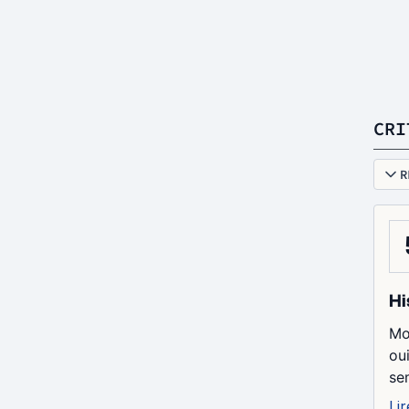
CRI
R
Hi
Mo
ou
se
Lir