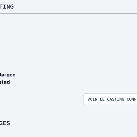
TING
 Jørgen
stad
VOIR LE CASTING COMP
GES