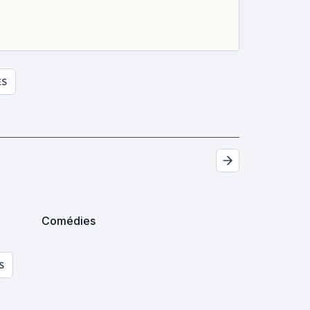
ES
Comédies
S