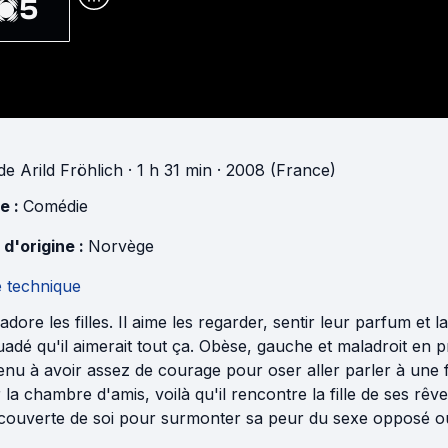
5
de
Arild Fröhlich
· 1 h 31 min
· 2008 (France)
e :
Comédie
 d'origine :
Norvège
e technique
adore les filles. Il aime les regarder, sentir leur parfum et 
adé qu'il aimerait tout ça. Obèse, gauche et maladroit en p
nu à avoir assez de courage pour oser aller parler à une f
 la chambre d'amis, voilà qu'il rencontre la fille de ses rêv
écouverte de soi pour surmonter sa peur du sexe opposé ou 