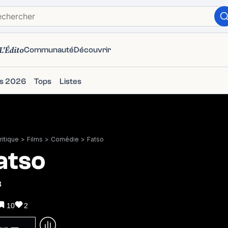
L'Édito
Communauté
Découvrir
ms 2026
Tops
Listes
itique
>
Films
>
Comédie
>
Fatso
atso
8
10
2