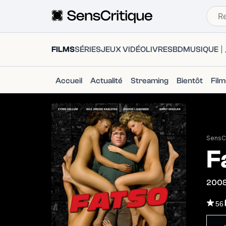
FILMS
SÉRIES
JEUX VIDÉO
LIVRES
BD
MUSIQUE
Accueil
Actualité
Streaming
Bientôt
Fil
SensCr
F
200
56