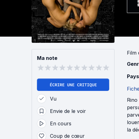
Film
Ma note
Genr
Pays
ÉCRIRE UNE CRITIQUE
Fich
Vu
Rino 
persu
Envie de le voir
parve
louer
En cours
la d
Coup de cœur