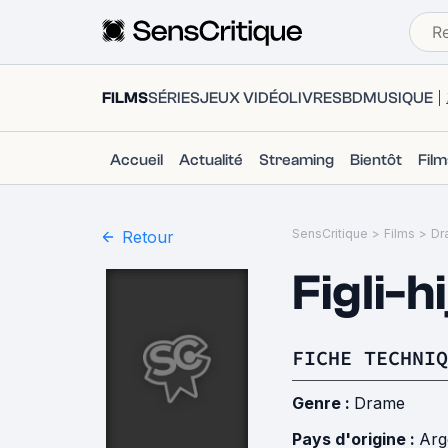
FILMS
SÉRIES
JEUX VIDÉO
LIVRES
BD
MUSIQUE
Accueil
Actualité
Streaming
Bientôt
Fil
SensCritique
>
Films
>
Dr
Retour
Figli-h
FICHE TECHNIQ
Genre :
Drame
Pays d'origine :
Arg