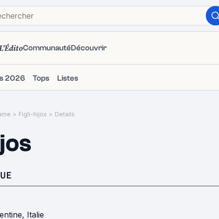
L'Édito
Communauté
Découvrir
ms 2026
Tops
Listes
ame
>
Figli-hijos
>
Details
ijos
UE
entine
,
Italie