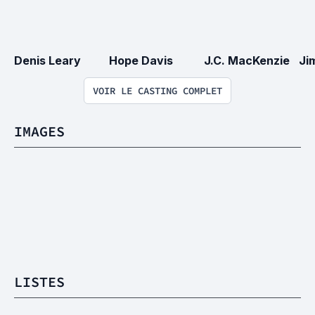
Denis Leary
Hope Davis
J.C. MacKenzie
Ji
VOIR LE CASTING COMPLET
IMAGES
LISTES