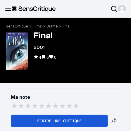
SensCritique
>
Films
>
Drame
>
Final
Final
2001
4
6
0
Ma note
ÉCRIRE UNE CRITIQUE