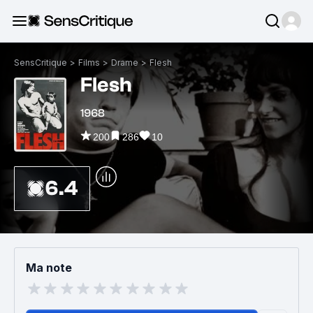
SensCritique
>
Films
>
Drame
>
Flesh
Flesh
1968
200
286
10
6.4
Ma note