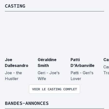
CASTING
Joe 
Géraldine 
Patti 
Ca
Dallesandro
Smith
D'Arbanville
Ca
Joe - the 
Geri - Joe's 
Patti - Geri's 
Tra
Hustler
Wife
Lover
VOIR LE CASTING COMPLET
BANDES-ANNONCES