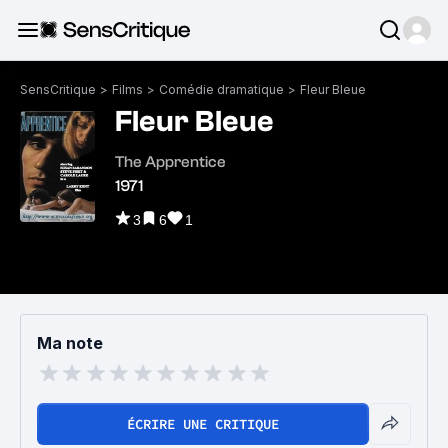
SensCritique
>
Films
>
Comédie dramatique
>
Fleur Bleue
Fleur Bleue
The Apprentice
1971
3
6
1
Ma note
ÉCRIRE UNE CRITIQUE