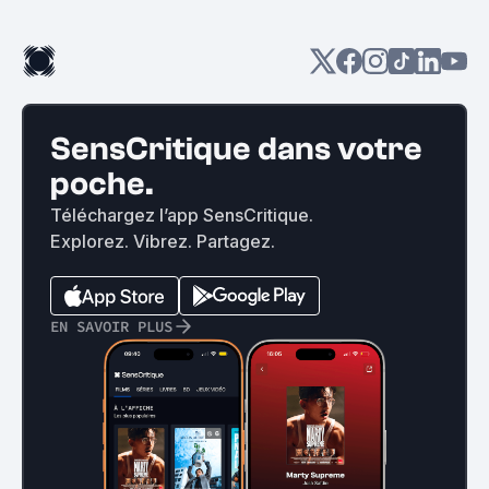
SensCritique dans votre
poche.
Téléchargez l’app SensCritique.
Explorez. Vibrez. Partagez.
EN SAVOIR PLUS