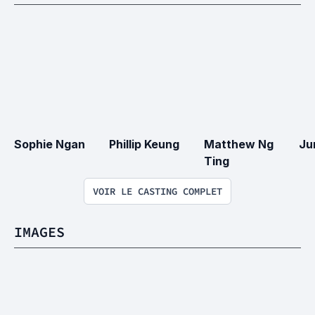
Sophie Ngan
Phillip Keung
Matthew Ng 
Ju
Ting
VOIR LE CASTING COMPLET
IMAGES