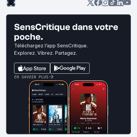
SensCritique dans votre
poche.
Téléchargez l’app SensCritique.
Explorez. Vibrez. Partagez.
EN SAVOIR PLUS