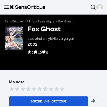
SensCritique
>
Films
>
Fantastique
>
Fox Ghost
Fox Ghost
Liao zhai zhi yi: Nie yu gu gui
2002
2
10
0
Ma note
ÉCRIRE UNE CRITIQUE