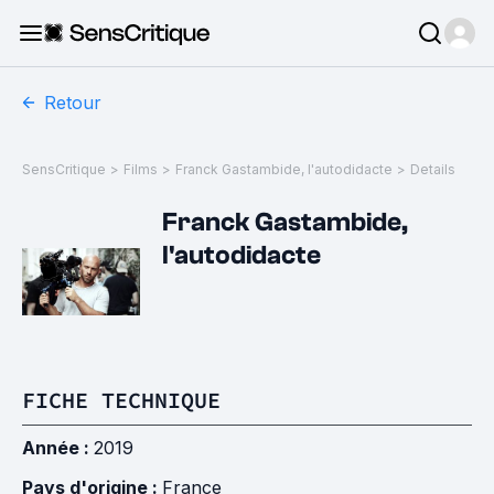
Retour
SensCritique
>
Films
>
Franck Gastambide, l'autodidacte
>
Details
Franck Gastambide,
l'autodidacte
FICHE TECHNIQUE
Année :
2019
Pays d'origine :
France