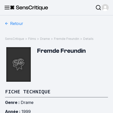
Retour
SensCritique
>
Films
>
Drame
>
Fremde Freundin
>
Details
Fremde Freundin
FICHE TECHNIQUE
Genre :
Drame
Année :
1999