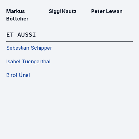
Markus
Siggi Kautz
Peter Lewan
H
Böttcher
S
ET AUSSI
Sebastian Schipper
Isabel Tuengerthal
Birol Ünel