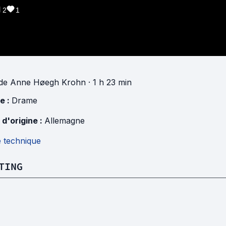
2
1
de
Anne Høegh Krohn
· 1 h 23 min
e :
Drame
 d'origine :
Allemagne
e technique
TING