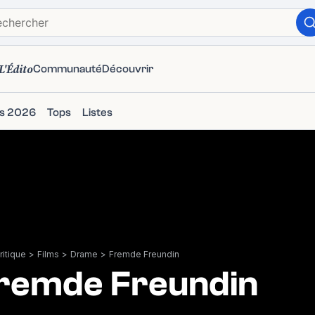
L'Édito
Communauté
Découvrir
ms 2026
Tops
Listes
itique
>
Films
>
Drame
>
Fremde Freundin
remde Freundin