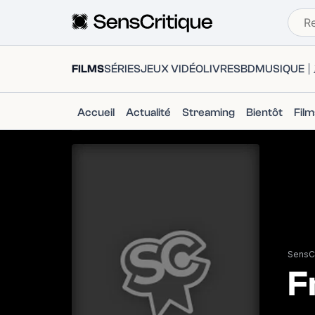
FILMS
SÉRIES
JEUX VIDÉO
LIVRES
BD
MUSIQUE
Accueil
Actualité
Streaming
Bientôt
Fil
SensCr
F