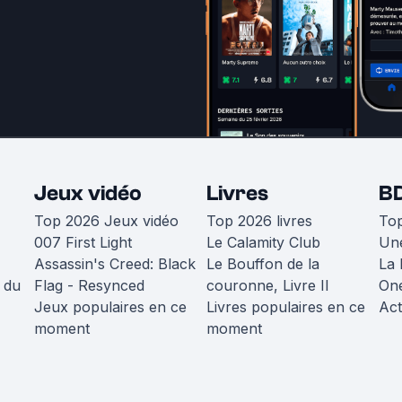
Jeux vidéo
Livres
B
Top 2026 Jeux vidéo
Top 2026 livres
To
007 First Light
Le Calamity Club
Une
Assassin's Creed: Black
Le Bouffon de la
La 
 du
Flag - Resynced
couronne, Livre II
One
Jeux populaires en ce
Livres populaires en ce
Act
moment
moment