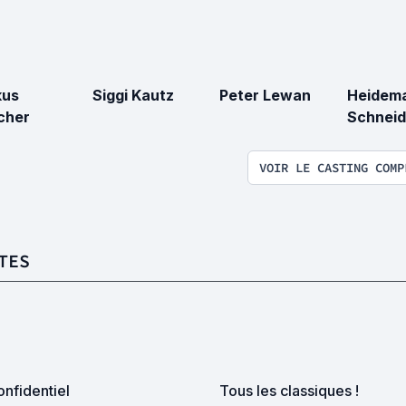
kus
Siggi Kautz
Peter Lewan
Heidema
cher
Schneid
VOIR LE CASTING COMP
TES
nfidentiel
Tous les classiques !