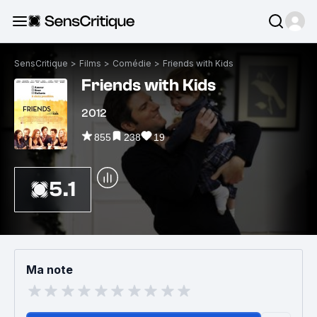
SensCritique
>
Films
>
Comédie
>
Friends with Kids
Friends with Kids
2012
855
238
19
5.1
Ma note