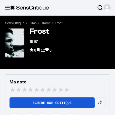
SensCritique
>
Films
>
Drame
>
Frost
Frost
1997
8
12
0
Ma note
ÉCRIRE UNE CRITIQUE