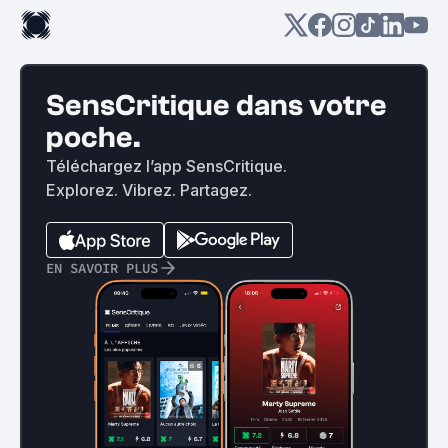
SensCritique dans votre
poche.
Téléchargez l’app SensCritique.
Explorez. Vibrez. Partagez.
EN SAVOIR PLUS