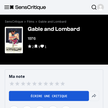
SensCritique
>
Films
>
Gable and Lombard
Gable and Lombard
1976
2
9
1
Ma note
ÉCRIRE UNE CRITIQUE