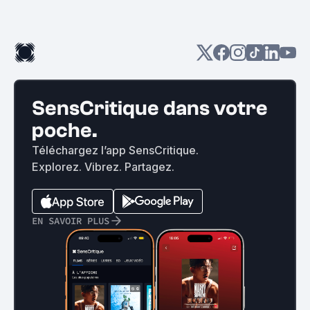
SensCritique dans votre
poche.
Téléchargez l’app SensCritique.
Explorez. Vibrez. Partagez.
EN SAVOIR PLUS