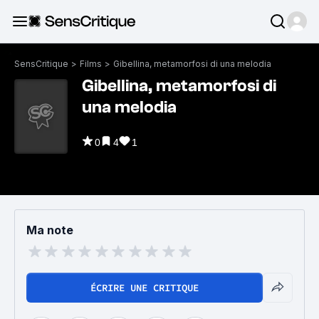
SensCritique
>
Films
>
Gibellina, metamorfosi di una melodia
Gibellina, metamorfosi di
una melodia
0
4
1
Ma note
ÉCRIRE UNE CRITIQUE