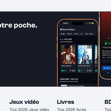
otre poche.
Jeux vidéo
Livres
B
Top 2026 Jeux vidéo
Top 2026 livres
To