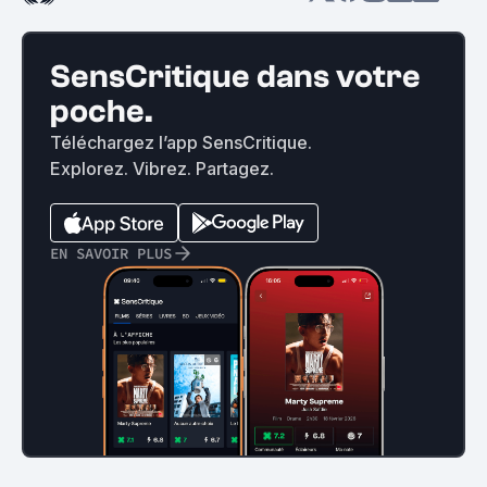
SensCritique dans votre
poche.
Téléchargez l’app SensCritique.
Explorez. Vibrez. Partagez.
EN SAVOIR PLUS