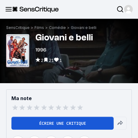
SensCritique
>
Films
>
Comédie
>
Giovani e belli
Giovani e belli
1996
2
21
1
Ma note
ÉCRIRE UNE CRITIQUE