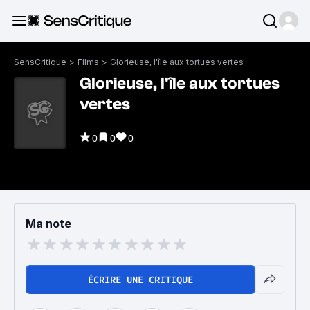
SensCritique
>
Films
>
Glorieuse, l'île aux tortues vertes
Glorieuse, l'île aux tortues
vertes
0
0
0
Ma note
ÉCRIRE UNE CRITIQUE