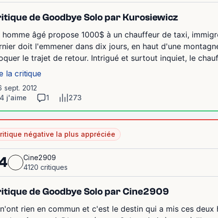
itique de Goodbye Solo par Kurosiewicz
 homme âgé propose 1000$ à un chauffeur de taxi, immigré
rnier doit l'emmener dans dix jours, en haut d'une montagne,
quer le trajet de retour. Intrigué et surtout inquiet, le chauff
e la critique
6 sept. 2012
4 j'aime
1
273
ritique négative la plus appréciée
Cine2909
4
4120 critiques
itique de Goodbye Solo par Cine2909
s n'ont rien en commun et c'est le destin qui a mis ces d