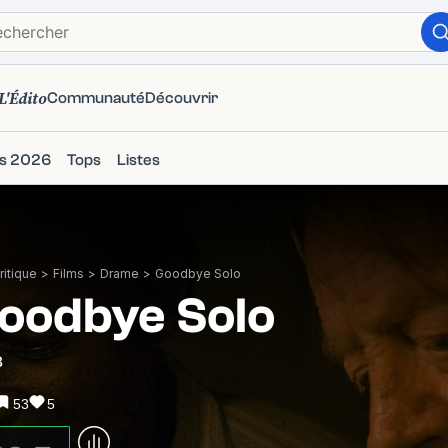
L'Édito
Communauté
Découvrir
ms 2026
Tops
Listes
itique
>
Films
>
Drame
>
Goodbye Solo
oodbye Solo
8
53
5