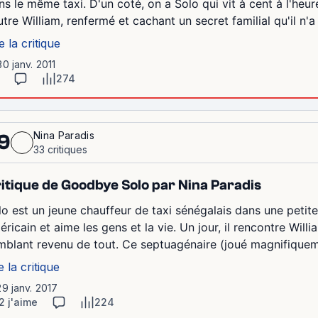
ns le même taxi. D'un coté, on a Solo qui vit à cent à l'heur
autre William, renfermé et cachant un secret familial qu'il n'a 
e la critique
30 janv. 2011
274
Nina Paradis
9
33 critiques
itique de Goodbye Solo par Nina Paradis
lo est un jeune chauffeur de taxi sénégalais dans une petite 
ricain et aime les gens et la vie. Un jour, il rencontre Willi
mblant revenu de tout. Ce septuagénaire (joué magnifiqueme
e la critique
29 janv. 2017
2 j'aime
224