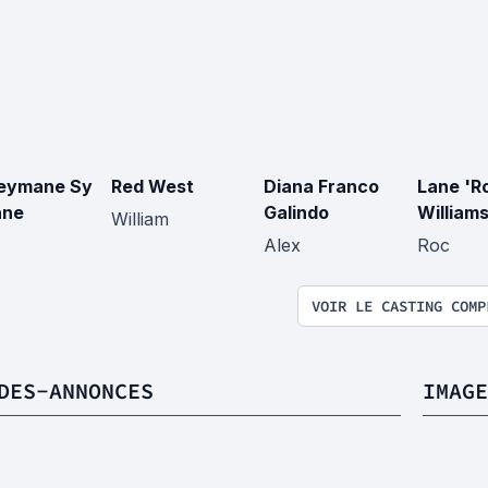
eymane Sy
Red West
Diana Franco
Lane 'R
ane
Galindo
William
William
Alex
Roc
VOIR LE CASTING COMP
DES-ANNONCES
IMAGE