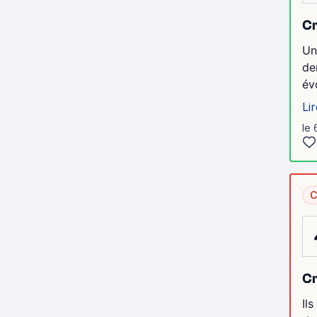
Cr
Un
de
évo
Lir
le 
C
Cr
Il