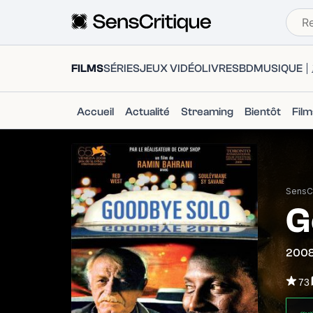
FILMS
SÉRIES
JEUX VIDÉO
LIVRES
BD
MUSIQUE
Accueil
Actualité
Streaming
Bientôt
Fil
SensCr
G
200
73