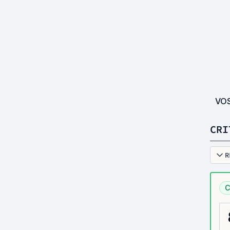
VO
CRI
R
C