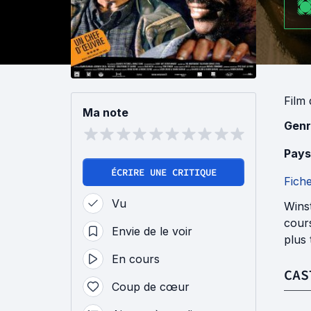
Film
Ma note
Genr
Pays
ÉCRIRE UNE CRITIQUE
Fich
Vu
Winst
cours
Envie de le voir
plus
En cours
CAS
Coup de cœur