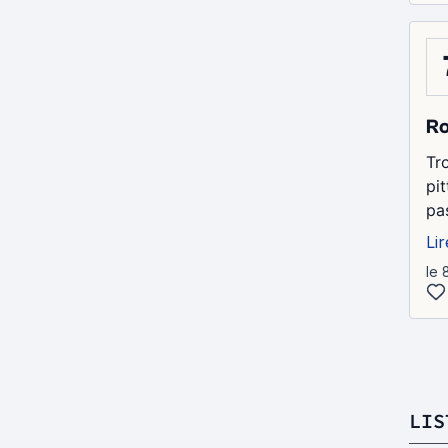
Ro
Tr
pi
pa
Lir
le 
LIS