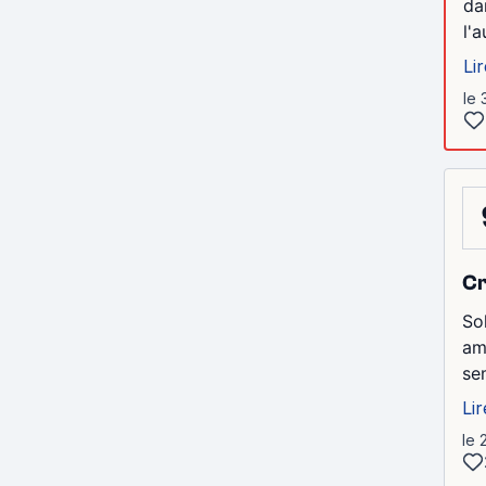
da
l'
Lir
le 
Cr
So
amé
se
Lir
le 