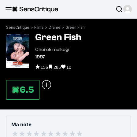
SensCritique
>
Films
>
Drame
>
Green Fish
Green Fish
Chorok mulkogi
1997
136
285
10
6.5
Ma note