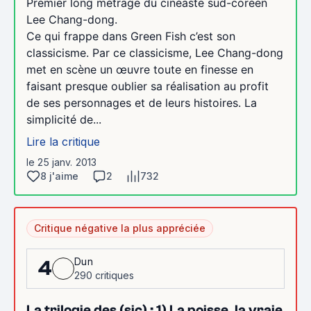
Premier long métrage du cinéaste sud-coréen
Lee Chang-dong.
Ce qui frappe dans Green Fish c’est son
classicisme. Par ce classicisme, Lee Chang-dong
met en scène un œuvre toute en finesse en
faisant presque oublier sa réalisation au profit
de ses personnages et de leurs histoires. La
simplicité de...
Lire la critique
le 25 janv. 2013
8 j'aime
2
732
Critique négative la plus appréciée
Dun
4
290 critiques
La trilogie des (sic) : 1) La poisse, la vraie