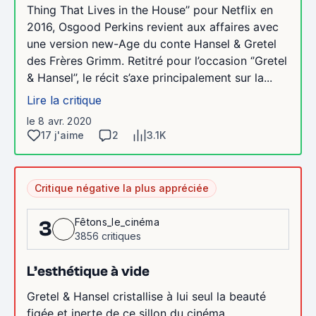
Thing That Lives in the House’’ pour Netflix en
2016, Osgood Perkins revient aux affaires avec
une version new-Age du conte Hansel & Gretel
des Frères Grimm. Retitré pour l’occasion ‘’Gretel
& Hansel’’, le récit s’axe principalement sur la...
Lire la critique
le 8 avr. 2020
17 j'aime
2
3.1K
Critique négative la plus appréciée
Fêtons_le_cinéma
3
3856 critiques
L’esthétique à vide
Gretel & Hansel cristallise à lui seul la beauté
figée et inerte de ce sillon du cinéma