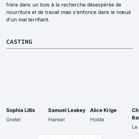
frère dans un bois à la recherche désespérée de
nourriture et de travail mais s'enfonce dans le nœud
d'un mal terrifiant.
CASTING
Sophia Lillis
Samuel Leakey
Alice Krige
Ch
Ba
Gretel
Hansel
Holda
Le