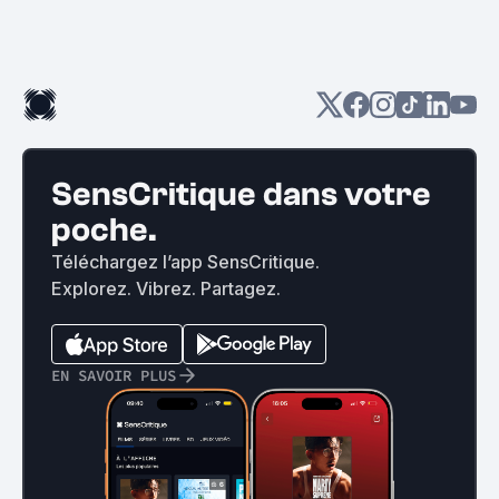
SensCritique dans votre
poche.
Téléchargez l’app SensCritique.
Explorez. Vibrez. Partagez.
EN SAVOIR PLUS