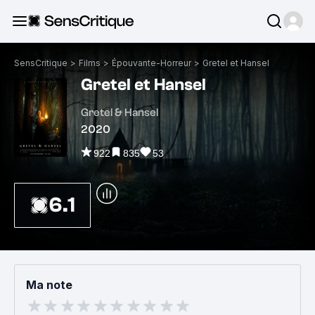
SensCritique
>
Films
>
Épouvante-Horreur
>
Gretel et Hansel
Gretel et Hansel
Gretel & Hansel
2020
922
835
53
6.1
Ma note