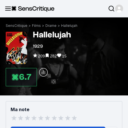
SensCritique
>
Films
>
Drame
>
Hallelujah
Hallelujah
1929
209
282
15
6.7
Ma note