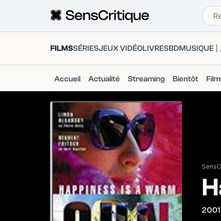
FILMS
SÉRIES
JEUX VIDÉO
LIVRES
BD
MUSIQUE
Accueil
Actualité
Streaming
Bientôt
Fil
SensCr
H
2001