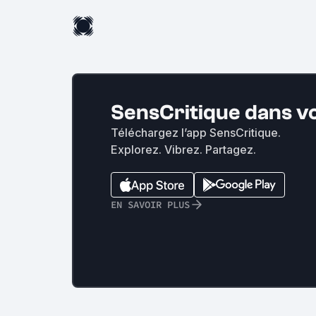
SensCritique dans v
Téléchargez l’app SensCritique.
Explorez. Vibrez. Partagez.
EN SAVOIR PLUS