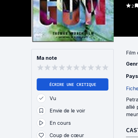
2
Film
Ma note
Genr
Pays
ÉCRIRE UNE CRITIQUE
Fich
Vu
Petra
allié
Envie de le voir
meurt
En cours
CAS
Coup de cœur