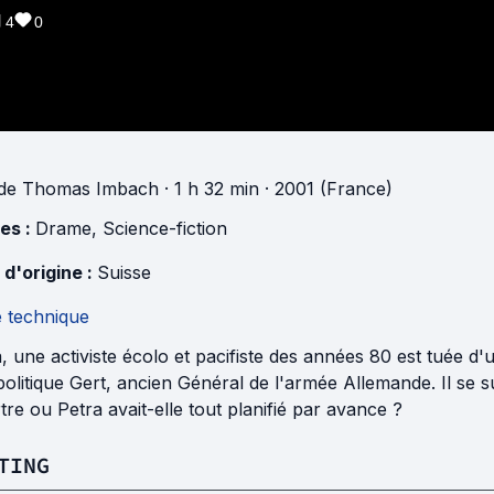
4
0
de
Thomas Imbach
· 1 h 32 min
· 2001 (France)
es :
Drame
,
Science-fiction
 d'origine :
Suisse
e technique
, une activiste écolo et pacifiste des années 80 est tuée 
 politique Gert, ancien Général de l'armée Allemande. Il se 
re ou Petra avait-elle tout planifié par avance ?
TING