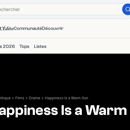
L'Édito
Communauté
Découvrir
ms 2026
Tops
Listes
itique
>
Films
>
Drame
>
Happiness Is a Warm Gun
appiness Is a Warm