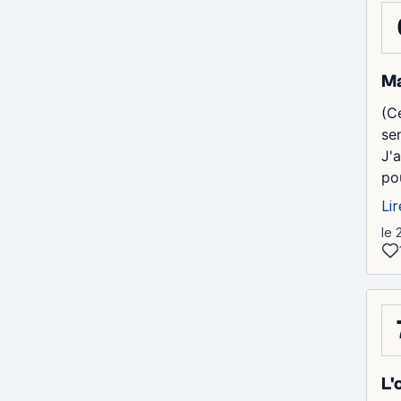
Ma
(C
sen
J'
pou
Lir
le 
L'