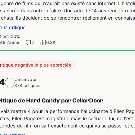
 genre de films qui n'aurait pas existé sans Internet. L'his
ès ancrée dans notre réalité. Une ado de 14 ans rencontre u
 chats. Ils décident de se rencontrer réellement en connaissa
e la critique
3 oct. 2010
48 j'aime
2
6.3K
ritique négative la plus appréciée
CellarDoor
4
378 critiques
itique de Hard Candy par CellarDoor
 vais mettre 4 pour la performance hallucinante d'Ellen Page
rtes, Ellen Page est magistrale mais le scénario lui, ne l'es
condes du film on sait exactement ce qui va se passer et cet