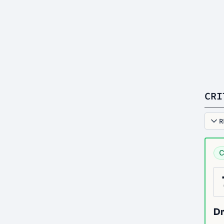
CRI
R
C
Dr