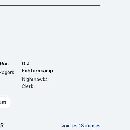
 Rae
G.J.
Echternkamp
Rogers
Nighthawks
Clerk
LET
S
Voir les 18 images