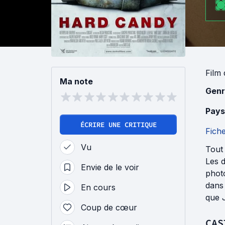
Film
Ma note
Genr
Pays
ÉCRIRE UNE CRITIQUE
Fich
Vu
Tout
Les 
Envie de le voir
phot
dans 
En cours
que J
Coup de cœur
CAS