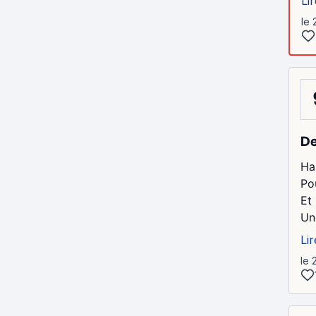
Lir
le 
De
Ha
Po
Et
Une
Lir
le 