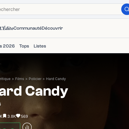
L'Édito
Communauté
Découvrir
ms 2026
Tops
Listes
itique
>
Films
>
Policier
>
Hard Candy
ard Candy
6
9K
3.8K
569