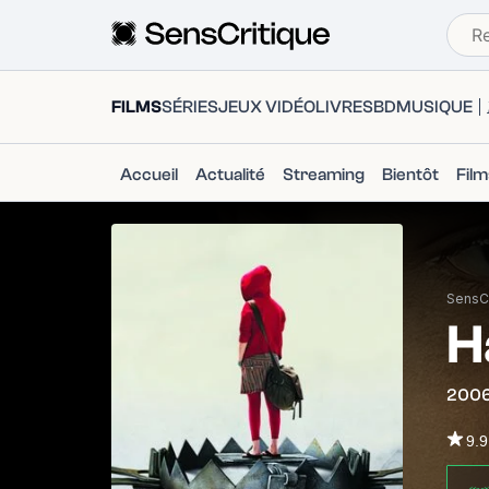
FILMS
SÉRIES
JEUX VIDÉO
LIVRES
BD
MUSIQUE
Accueil
Actualité
Streaming
Bientôt
Fil
SensCr
H
200
9.