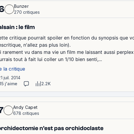
Bunzer
6
270 critiques
lsain : le film
ette critique pourrait spoiler en fonction du synopsis que vo
scritique, n'allez pas plus loin).
ai rarement vu dans ma vie un film me laissant aussi perplexe
rrais tout à fait lui coller un 1/10 bien senti,...
e la critique
21 juil. 2014
15 j'aime
2.2K
Andy Capet
7
678 critiques
orchidectomie n'est pas orchidoclaste