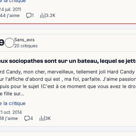
e la critique
24 juil. 2011
44 j'aime
1
3.2K
Sans_avis
9
20 critiques
ux sociopathes sont sur un bateau, lequel se jett
rd Candy, mon cher, merveilleux, tellement joli Hard Candy .
ur l'affiche d'abord qui est , ma foi, parfaite. J'aime pass
 puis pour le sujet (C'est à ce moment que vous avez le dr
 fille sur...
e la critique
21 oct. 2014
18 j'aime
4
3K