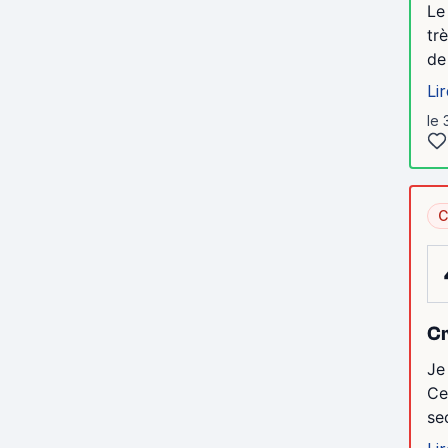
Le
tr
de
Lir
le 
C
Cr
Je
Ce
se