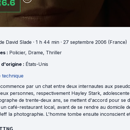
6.6
de
David Slade
· 1 h 44 min
· 27 septembre 2006 (France)
es :
Policier
,
Drame
,
Thriller
 d'origine :
États-Unis
e technique
 commence par un chat entre deux internautes aux pseud
deux personnes, respectivement Hayley Stark, adolescente 
ographe de trente-deux ans, se mettent d'accord pour se d
un café-restaurant local, avant de se rendre au domicile d
eff la photographie. L'homme tombe ensuite inconscient et s
TING