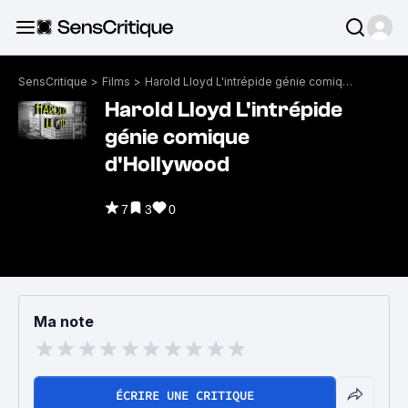
SensCritique
>
Films
>
Harold Lloyd L'intrépide génie comique d'Hollywood
Harold Lloyd L'intrépide
génie comique
d'Hollywood
7
3
0
Ma note
ÉCRIRE UNE CRITIQUE