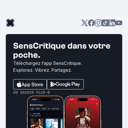
SensCritique dans votre
poche.
Téléchargez l’app SensCritique.
Explorez. Vibrez. Partagez.
EN SAVOIR PLUS