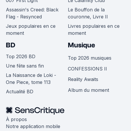
007 First Light
Le Calamity Club
Assassin's Creed: Black
Le Bouffon de la
Flag - Resynced
couronne, Livre II
Jeux populaires en ce
Livres populaires en ce
moment
moment
BD
Musique
Top 2026 BD
Top 2026 musiques
Une fête sans fin
CONFESSIONS II
La Naissance de Loki -
Reality Awaits
One Piece, tome 113
Album du moment
Actualité BD
À propos
Notre application mobile