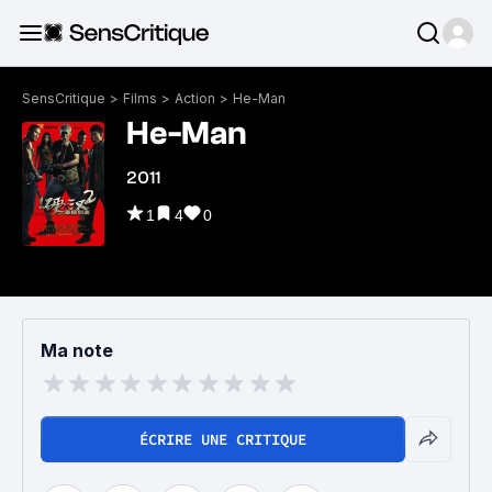
SensCritique
>
Films
>
Action
>
He-Man
He-Man
2011
1
4
0
Ma note
ÉCRIRE UNE CRITIQUE