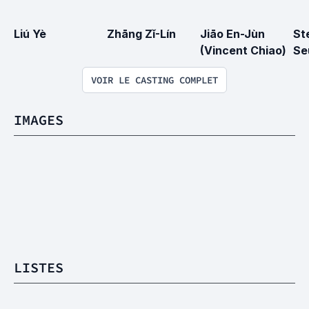
Liú Yè
Zhāng Zǐ-Lín
Jiāo En-Jùn 
St
(Vincent Chiao)
Se
VOIR LE CASTING COMPLET
IMAGES
LISTES