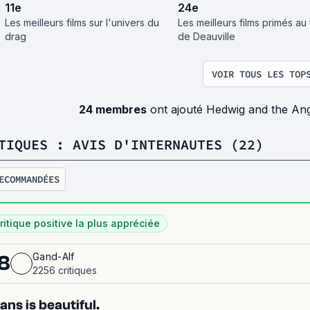
11
e
24
e
Les meilleurs films sur l'univers du
Les meilleurs films primés au 
drag
de Deauville
VOIR TOUS LES TOP
24 membres
ont ajouté Hedwig and the Ang
TIQUES : AVIS D'INTERNAUTES (22)
ECOMMANDÉES
ritique positive la plus appréciée
Gand-Alf
8
2256 critiques
ans is beautiful.