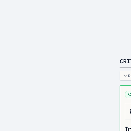
CRI
R
C
Tr