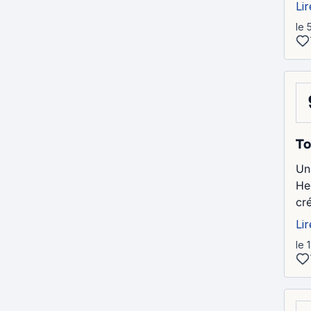
Lir
le 
To
Un
He
cr
Lir
le 