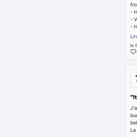
fr
- H
- V
- H
Lir
le 
"I
J'
bu
bel
La 