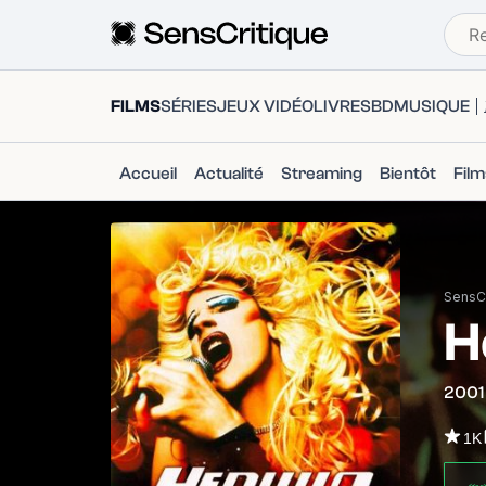
FILMS
SÉRIES
JEUX VIDÉO
LIVRES
BD
MUSIQUE
Accueil
Actualité
Streaming
Bientôt
Fil
SensCr
H
2001
1K