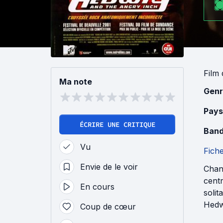
Film
Ma note
Genr
Pays
ÉCRIRE UNE CRITIQUE
Band
Vu
Fich
Envie de le voir
Chan
centr
En cours
solit
Hedwi
Coup de cœur