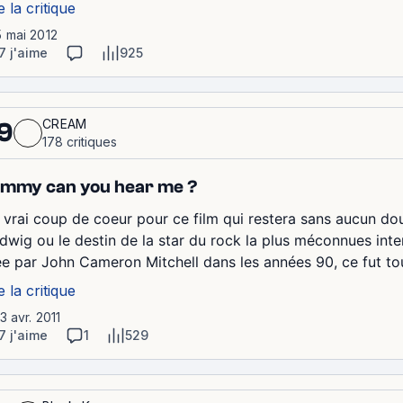
e la critique
5 mai 2012
7 j'aime
925
CREAM
9
178 critiques
mmy can you hear me ?
 vrai coup de coeur pour ce film qui restera sans aucun do
dwig ou le destin de la star du rock la plus méconnues int
ée par John Cameron Mitchell dans les années 90, ce fut to
e la critique
13 avr. 2011
7 j'aime
1
529