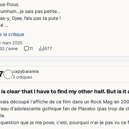
ous-frous.
umhum...je sais pas petite...
as-y, Djee, fais pas ta pute !
é ...
e la critique
6 mars 2020
32 j'aime
11
677
capybaranna
7
3 critiques
t is clear that I have to find my other half. But is it
avais découpé l'affiche de ce film dans un Rock Mag en 200
reau d'adolescente gothique fan de Placebo (pas trop de cli
le.
question que je me pose, c'est, pourquoi n'ai-je pas vu ce fi