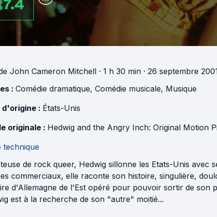
7.4
de
John Cameron Mitchell
· 1 h 30 min
· 26 septembre 2001
es :
Comédie dramatique
,
Comédie musicale
,
Musique
 d'origine :
États-Unis
e originale :
Hedwig and the Angry Inch: Original Motion 
e technique
teuse de rock queer, Hedwig sillonne les Etats-Unis avec s
es commerciaux, elle raconte son histoire, singulière, dou
aire d'Allemagne de l'Est opéré pour pouvoir sortir de son 
g est à la recherche de son "autre" moitié...