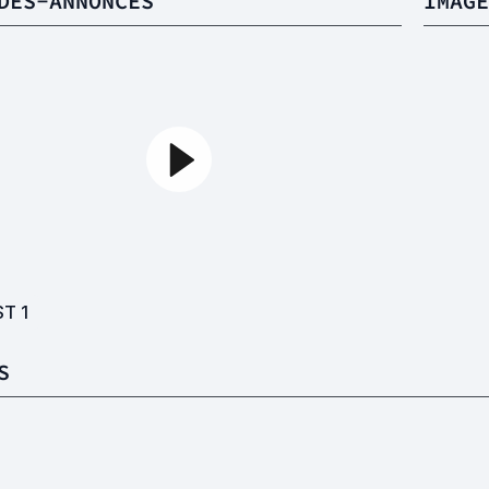
DES-ANNONCES
IMAGE
ST
1
S