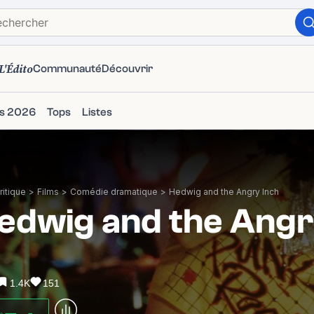
L'Édito
Communauté
Découvrir
ms 2026
Tops
Listes
itique
>
Films
>
Comédie dramatique
>
Hedwig and the Angry Inch
edwig and the Angr
1.4K
151