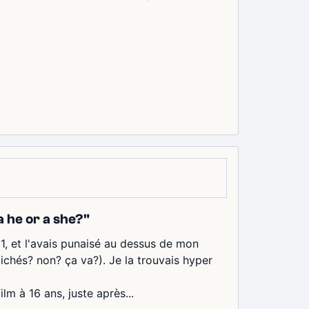
 a he or a she?"
1, et l'avais punaisé au dessus de mon
chés? non? ça va?). Je la trouvais hyper
lm à 16 ans, juste après...