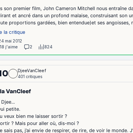
s son premier film, John Cameron Mitchell nous entraîne dan
lirant et ancré dans un profond malaise, construisant son u
oute proportions gardées, bien entendue)et ses angoisses, 
e la critique
24 mai 2012
18 j'aime
2
824
DjeeVanCleef
10
401 critiques
la VanCleef
 Djee...
ui petite.
u veux bien me laisser sortir ?
ortir ? Mais pour aller où, dis-moi ?
e sais pas, j’ai envie de respirer, de rire, de voir le monde. 