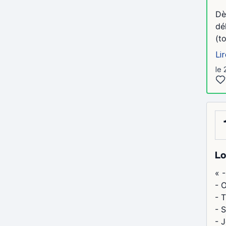
Dè
dé
(t
Lir
le 
Lo
« -
- O
- T
- S
- J