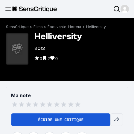
SensCritique
>
Films
>
Épouvante-Horreur
>
Helliversity
Helliversity
2012
0
2
0
Ma note
ÉCRIRE UNE CRITIQUE