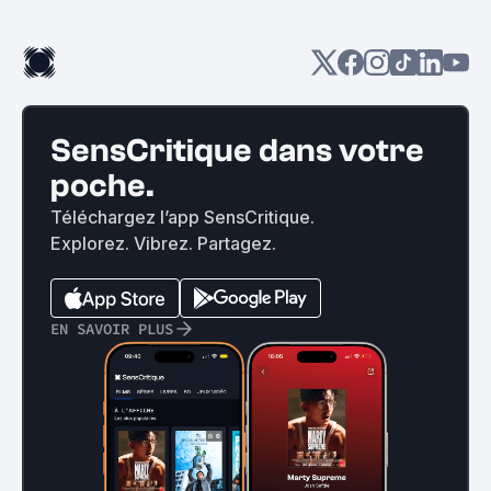
SensCritique dans votre
poche.
Téléchargez l’app SensCritique.
Explorez. Vibrez. Partagez.
EN SAVOIR PLUS