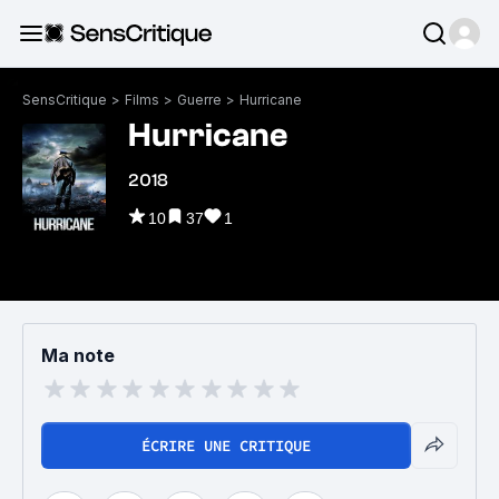
SensCritique
>
Films
>
Guerre
>
Hurricane
Hurricane
2018
10
37
1
Ma note
ÉCRIRE UNE CRITIQUE