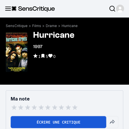
SensCritique
>
Films
>
Drame
>
Hurricane
Hurricane
1997
1
5
0
Ma note
ÉCRIRE UNE CRITIQUE