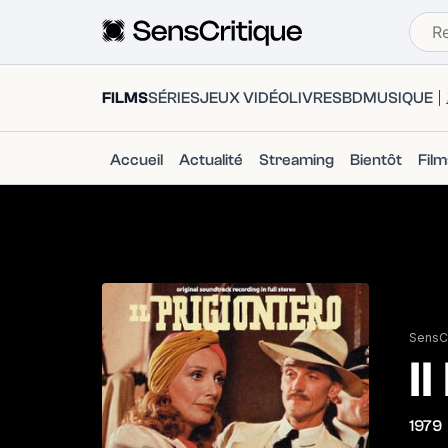
FILMS
SÉRIES
JEUX VIDÉO
LIVRES
BD
MUSIQUE
Accueil
Actualité
Streaming
Bientôt
Fil
SensCr
I
1979