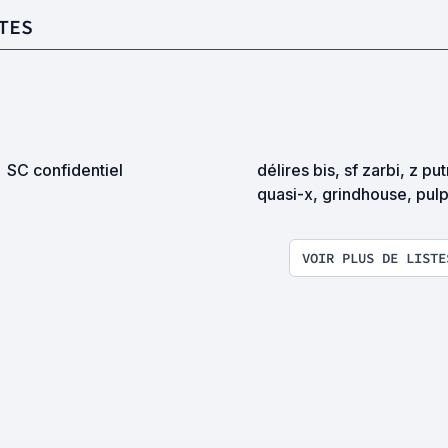
TES
SC confidentiel
délires bis, sf zarbi, z pu
quasi-x, grindhouse, pul
exploitation en tous genr
VOIR PLUS DE LISTE