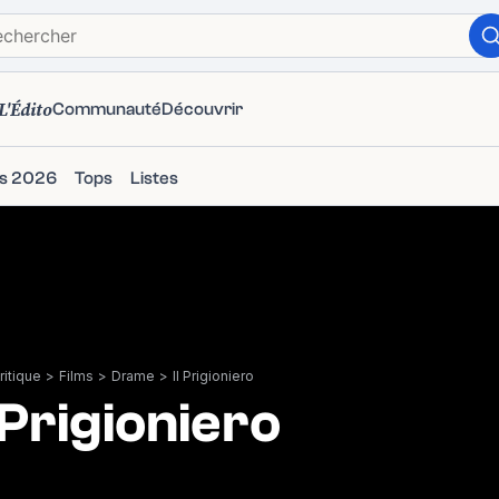
L'Édito
Communauté
Découvrir
ms 2026
Tops
Listes
itique
>
Films
>
Drame
>
Il Prigioniero
l Prigioniero