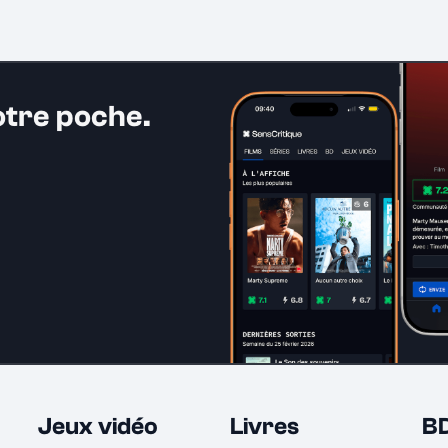
otre poche.
Jeux vidéo
Livres
B