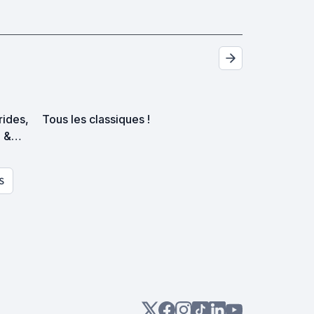
trides,
Tous les classiques !
p &
es
S