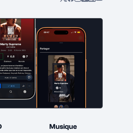
D
Musique