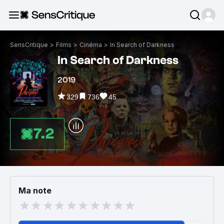
SensCritique
>
Films
>
Cinéma
>
In Search of Darkness
In Search of Darkness
2019
329
736
45
7.2
Ma note