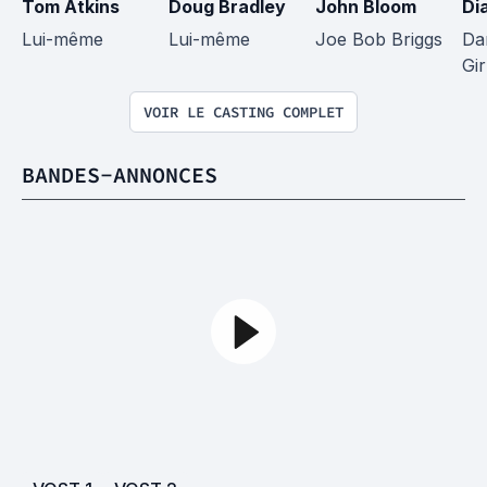
Tom Atkins
Doug Bradley
John Bloom
Di
Lui-même
Lui-même
Joe Bob Briggs
Da
Gir
VOIR LE CASTING COMPLET
BANDES-ANNONCES