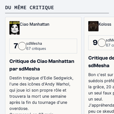
DU MÊME CRITIQUE
Ciao Manhattan
Koloss
sdM
9
sdMesha
7
67 c
67 critiques
Critique d
Critique de Ciao Manhattan
sdMesha
par sdMesha
Bon c'est sur
Destin tragique d'Edie Sedgwick,
suédois préf
l'une des icônes d'Andy Warhol,
la grâce, 20 
qui joue ici son propre rôle et
un seul faux 
trouvera la mort une semaine
un seul.
après la fin du tournage d'une
J'appréhend
overdose.
peu ce skeud