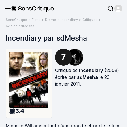
SensCritique
>
Films
>
Drame
>
Incendiary
>
Critiques
>
Avis de sdMesha
Incendiary par sdMesha
7
Critique de
Incendiary
(2008)
écrite par
sdMesha
le 23
janvier 2011.
5.4
Michelle Williams à tout d'une grande et porte le film.