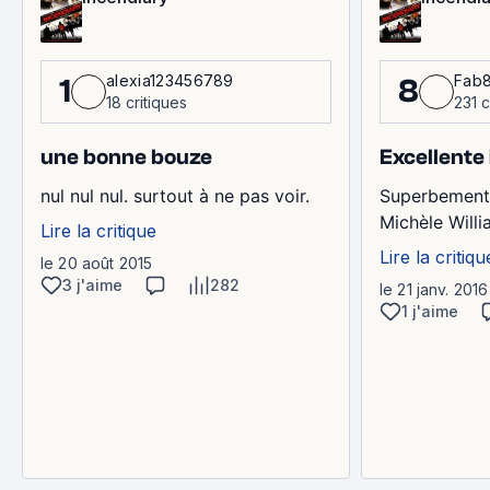
alexia123456789
Fab
1
8
18 critiques
231 c
une bonne bouze
Excellente
nul nul nul. surtout à ne pas voir.
Superbement 
Michèle Willi
Lire la critique
Lire la critiqu
le 20 août 2015
3 j'aime
282
le 21 janv. 2016
1 j'aime