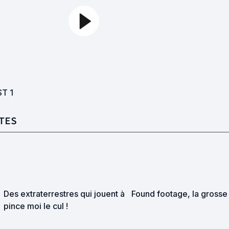
ST
1
TES
Des extraterrestres qui jouent à
Found footage, la grosse 
pince moi le cul !