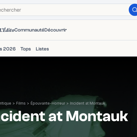
L'Édito
Communauté
Découvrir
ms 2026
Tops
Listes
itique
>
Films
>
Épouvante-Horreur
>
Incident at Montauk
ncident at Montauk