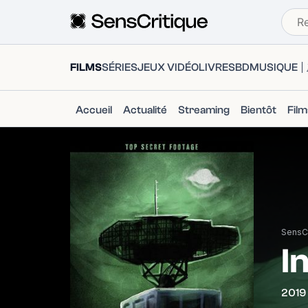
FILMS
SÉRIES
JEUX VIDÉO
LIVRES
BD
MUSIQUE
Accueil
Actualité
Streaming
Bientôt
Fil
SensCr
I
2019