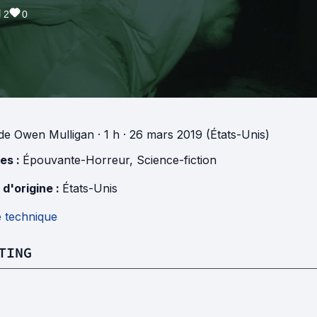
2
0
de
Owen Mulligan
· 1 h
· 26 mars 2019 (États-Unis)
es :
Épouvante-Horreur
,
Science-fiction
 d'origine :
États-Unis
e technique
TING