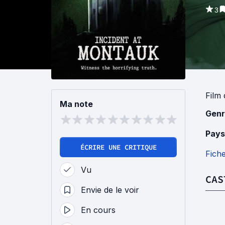
3
Film
Ma note
Genr
Pays
ÉCRIRE UNE CRITIQUE
Fich
Vu
CAS
Envie de le voir
En cours