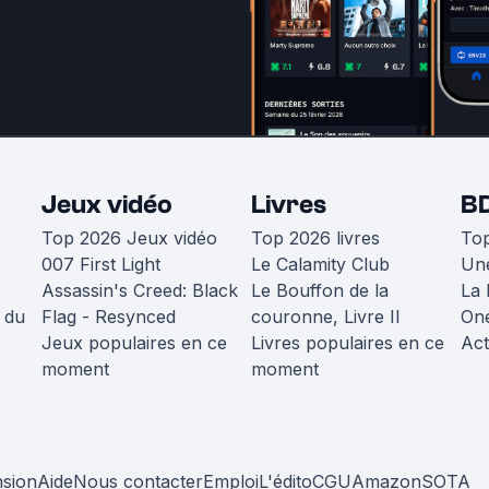
Jeux vidéo
Livres
B
Top 2026 Jeux vidéo
Top 2026 livres
To
007 First Light
Le Calamity Club
Une
Assassin's Creed: Black
Le Bouffon de la
La 
 du
Flag - Resynced
couronne, Livre II
One
Jeux populaires en ce
Livres populaires en ce
Act
moment
moment
nsion
Aide
Nous contacter
Emploi
L'édito
CGU
Amazon
SOTA