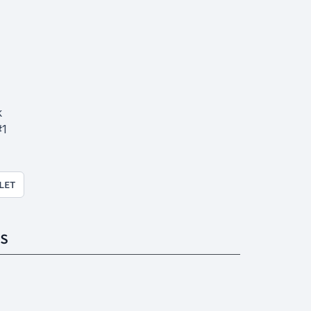
k
#1
LET
S