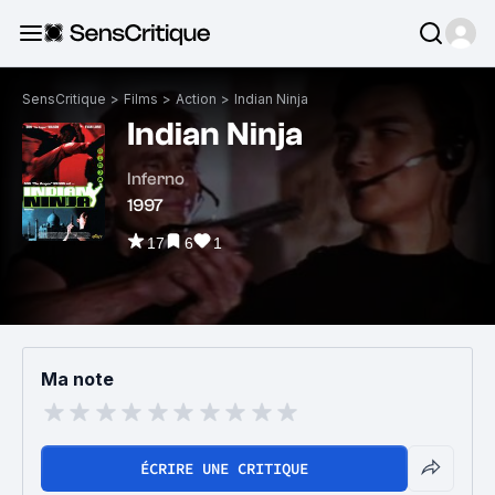
SensCritique
>
Films
>
Action
>
Indian Ninja
Indian Ninja
Inferno
1997
17
6
1
Ma note
ÉCRIRE UNE CRITIQUE