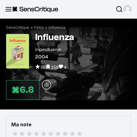
SensCritique
>
Films
>
Influenza
Influenza
Inpeulluenja
2004
50
158
4
6.8
Ma note