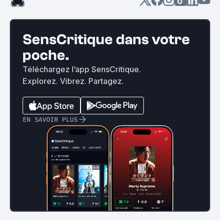
SensCritique dans votre
poche.
Téléchargez l’app SensCritique.
Explorez. Vibrez. Partagez.
EN SAVOIR PLUS