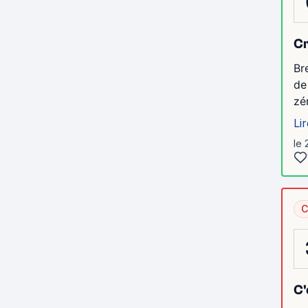
Cr
Br
de
zé
Lir
le 
C
C'