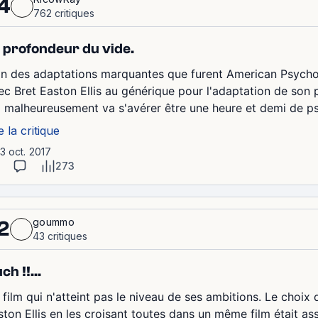
4
762 critiques
 profondeur du vide.
in des adaptations marquantes que furent American Psycho e
ec Bret Easton Ellis au générique pour l'adaptation de son 
i malheureusement va s'avérer être une heure et demi de pse
e la critique
13 oct. 2017
273
goummo
2
43 critiques
ch !!...
 film qui n'atteint pas le niveau de ses ambitions. Le choix 
ston Ellis en les croisant toutes dans un même film était as