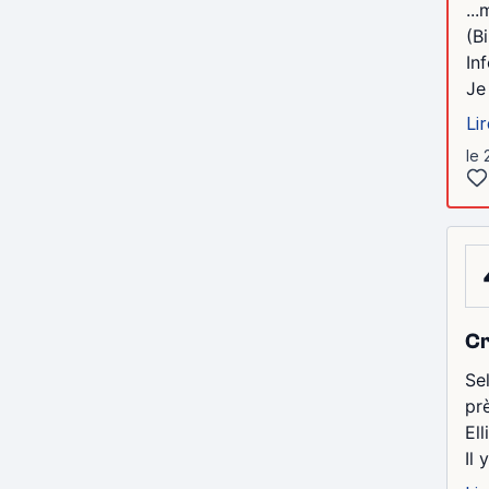
...
(B
In
Je
Lir
le 
Cr
Se
pr
Ell
Il