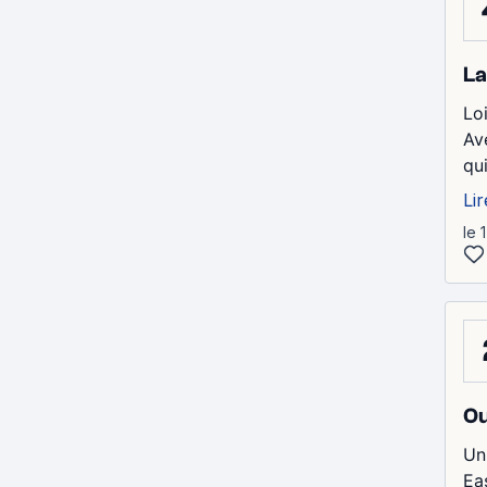
La
Lo
Av
qu
Lir
le 
Ou
Un
Ea