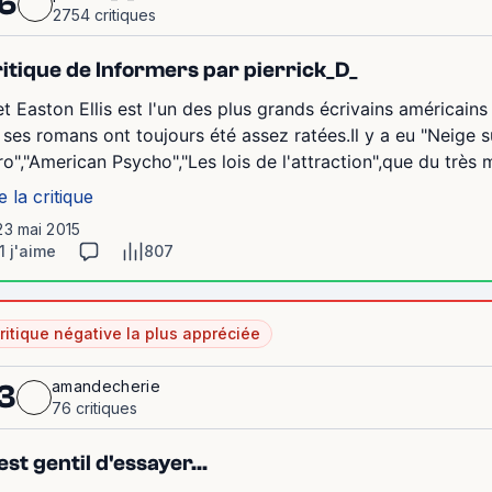
6
2754 critiques
itique de Informers par pierrick_D_
et Easton Ellis est l'un des plus grands écrivains américain
 ses romans ont toujours été assez ratées.Il y a eu "Neige s
ro","American Psycho","Les lois de l'attraction",que du très 
e la critique
23 mai 2015
1 j'aime
807
ritique négative la plus appréciée
amandecherie
3
76 critiques
est gentil d'essayer...