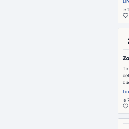
Lir
le 
Z
Ti
cel
qu
Lir
le 