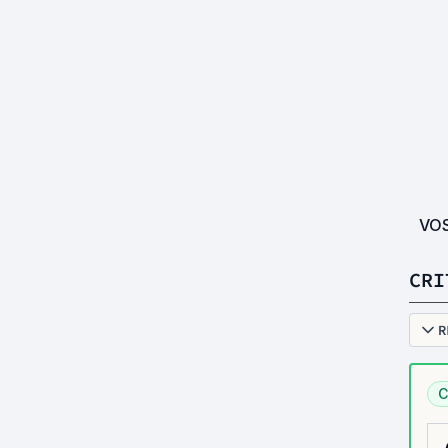
VO
CRI
R
C