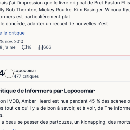
mais j'ai l'impression que le livre original de Bret Easton Elli
illy Bob Thornton, Mickey Rourke, Kim Basinger, Winona Ryde
formers est particulièrement plat.
 le concède, adapter un recueil de nouvelles n'est...
e la critique
28 nov. 2010
8 j'aime
18
666
Lopocomar
4
477 critiques
itique de Informers par Lopocomar
lon IMDB, Amber Heard est nue pendant 45 % des scènes où e
ès tout ce qu'il y a de bon à savoir, et à voir, de The Infor
is.
 y a beau se passer des partouzes, un kidnapping, des morts 