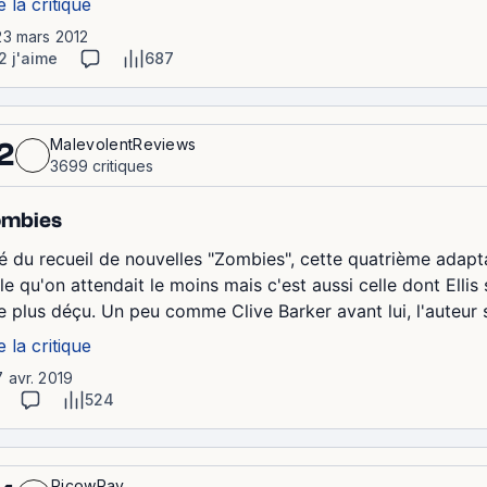
e la critique
23 mars 2012
2 j'aime
687
MalevolentReviews
2
3699 critiques
ombies
ré du recueil de nouvelles "Zombies", cette quatrième adapt
le qu'on attendait le moins mais c'est aussi celle dont Ellis s'
e plus déçu. Un peu comme Clive Barker avant lui, l'auteur se
e la critique
7 avr. 2019
524
RicowRay