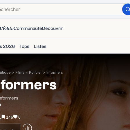
L'Édito
Communauté
Découvrir
ms 2026
Tops
Listes
itique
>
Films
>
Policier
>
Informers
nformers
Informers
9
1
146
6