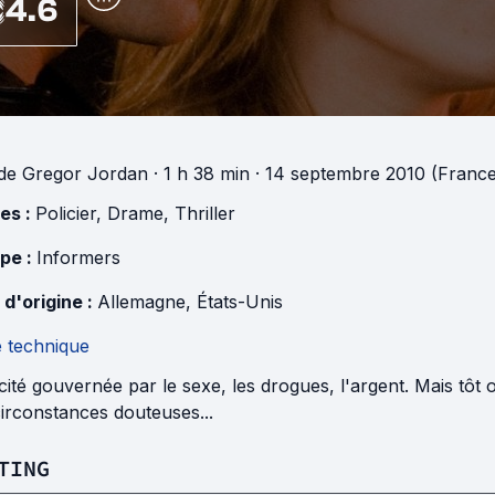
4.6
de
Gregor Jordan
· 1 h 38 min
· 14 septembre 2010 (France
es :
Policier
,
Drame
,
Thriller
pe :
Informers
 d'origine :
Allemagne
,
États-Unis
e technique
ité gouvernée par le sexe, les drogues, l'argent. Mais tôt ou
irconstances douteuses...
TING