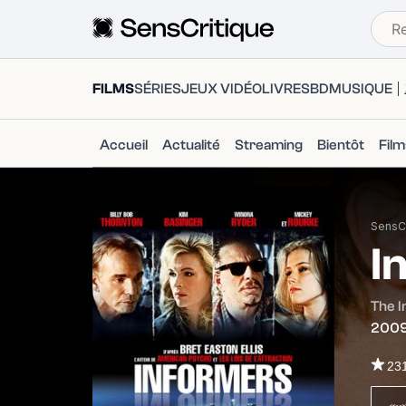
FILMS
SÉRIES
JEUX VIDÉO
LIVRES
BD
MUSIQUE
Accueil
Actualité
Streaming
Bientôt
Fil
SensCr
I
The 
200
23