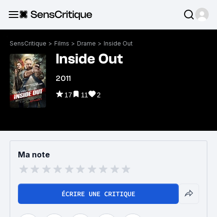
SensCritique
>
Films
>
Drame
>
Inside Out
Inside Out
2011
17
11
2
Ma note
ÉCRIRE UNE CRITIQUE