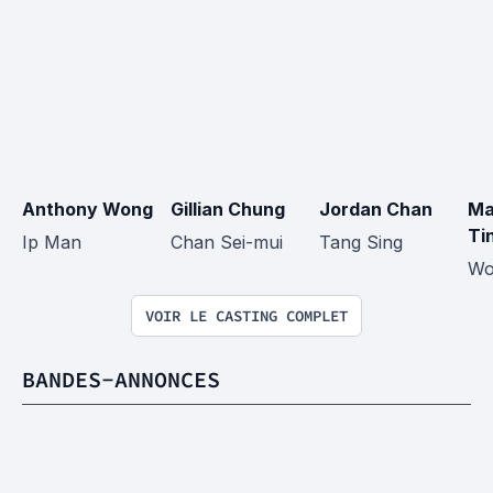
Anthony Wong
Gillian Chung
Jordan Chan
Ma
Ti
Ip Man
Chan Sei-mui
Tang Sing
Wo
VOIR LE CASTING COMPLET
BANDES-ANNONCES