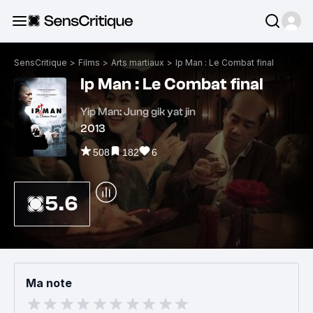
SensCritique
>
Films
>
Arts martiaux
>
Ip Man : Le Combat final
Ip Man : Le Combat final
Yip Man: Jung gik yat jin
2013
508
182
6
5.6
Ma note