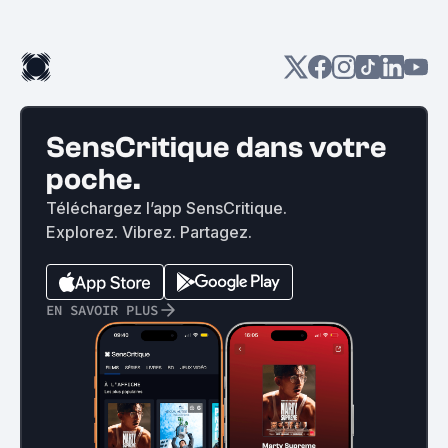
SensCritique dans votre
poche.
Téléchargez l’app SensCritique.
Explorez. Vibrez. Partagez.
EN SAVOIR PLUS