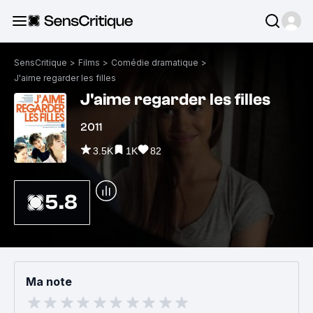
SensCritique
>
Films
>
Comédie dramatique
>
J'aime regarder les filles
J'aime regarder les filles
2011
3.5K
1K
82
5.8
Ma note