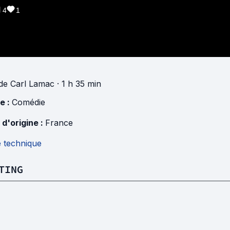
4
1
de
Carl Lamac
· 1 h 35 min
e :
Comédie
 d'origine :
France
e technique
TING