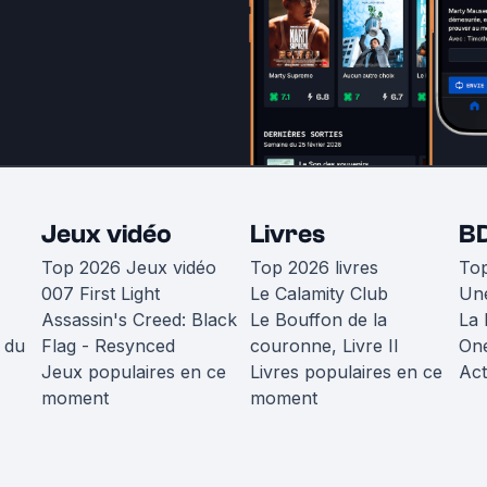
Jeux vidéo
Livres
B
Top 2026 Jeux vidéo
Top 2026 livres
To
007 First Light
Le Calamity Club
Une
Assassin's Creed: Black
Le Bouffon de la
La 
 du
Flag - Resynced
couronne, Livre II
One
Jeux populaires en ce
Livres populaires en ce
Act
moment
moment