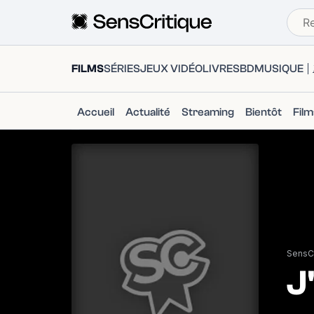
FILMS
SÉRIES
JEUX VIDÉO
LIVRES
BD
MUSIQUE
Accueil
Actualité
Streaming
Bientôt
Fil
SensCr
J