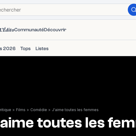
L'Édito
Communauté
Découvrir
ms 2026
Tops
Listes
itique
>
Films
>
Comédie
>
J'aime toutes les femmes
'aime toutes les fe