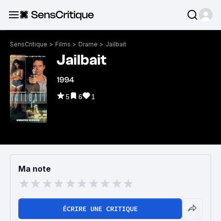
SensCritique
>
Films
>
Drame
>
Jailbait
Jailbait
1994
5
6
1
Ma note
ÉCRIRE UNE CRITIQUE