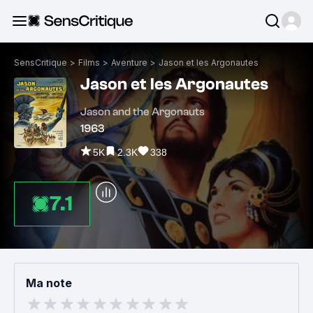
SensCritique
>
Films
>
Aventure
>
Jason et les Argonautes
Jason et les Argonautes
Jason and the Argonauts
1963
5K
2.3K
338
7.1
Ma note