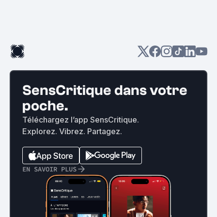
SensCritique dans votre
poche.
Téléchargez l’app SensCritique.
Explorez. Vibrez. Partagez.
EN SAVOIR PLUS